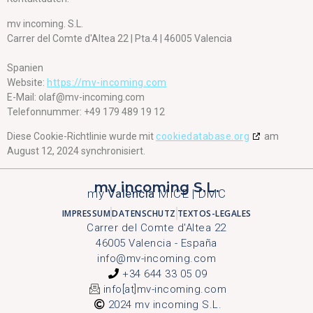
mv incoming. S.L.
Carrer del Comte d'Altea 22 | Pta.4 | 46005 Valencia
Spanien
Website:
https://mv-incoming.com
E-Mail:
olaf@
mv-incoming.com
Telefonnummer: +49 179 489 19 12
Diese Cookie-Richtlinie wurde mit
cookiedatabase.org
am
August 12, 2024 synchronisiert.
mv incoming S.L.
my
Valencia
MICE | DMC
IMPRESSUM
DATENSCHUTZ
TEXTOS-LEGALES
Carrer del Comte d'Altea 22
46005 Valencia - España
info@mv-incoming.com
+34 644 33 05 09
info[at]mv-incoming.com
2024 mv incoming S.L.