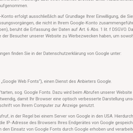
n aufgenommen.
nto erfolgt ausschließlich auf Grundlage Ihrer Einwilligung, die Si
fassungsvorgängen, die nicht in Ihrem Google-Konto zusammengeführt 
beruht die Erfassung der Daten auf Art. 6 Abs. 1 lit. f DSGVO. Das
lyse der Besucher unserer Website zu Werbezwecken haben, um sowo
en finden Sie in der Datenschutzerklärung von Google unter:
„Google Web Fonts“), einen Dienst des Anbieters Google.
tarten, sog. Google Fonts. Dazu wird beim Abrufen unserer Website
wendig, damit Ihr Browser eine optisch verbesserte Darstellung uns
dschrift von Ihrem Computer zur Anzeige genutzt.
fruf, in der Regel bei einem Server von Google in den USA. Hierdurch
 die IP-Adresse des Browsers Ihres Endgerätes von Google gespeicher
h den Einsatz von Google Fonts durch Google erhoben und verarbeit