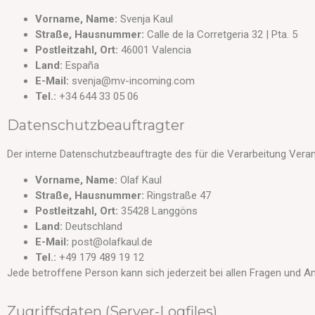
Vorname, Name:
Svenja Kaul
Straße, Hausnummer:
Calle de la Corretgeria 32 | Pta. 5
Postleitzahl, Ort:
46001 Valencia
Land:
España
E-Mail:
svenja@mv-incoming.com
Tel.:
+34 644 33 05 06
Datenschutzbeauftragter
Der interne Datenschutzbeauftragte des für die Verarbeitung Verant
Vorname, Name:
Olaf Kaul
Straße, Hausnummer:
Ringstraße 47
Postleitzahl, Ort:
35428 Langgöns
Land:
Deutschland
E-Mail:
post@olafkaul.de
Tel.:
+49 179 489 19 12
Jede betroffene Person kann sich jederzeit bei allen Fragen und
Zugriffsdaten (Server-Logfiles)