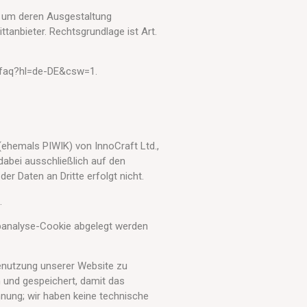
d um deren Ausgestaltung
tanbieter. Rechtsgrundlage ist Art.
s/faq?hl=de-DE&csw=1.
ehemals PIWIK) von InnoCraft Ltd.,
dabei ausschließlich auf den
r Daten an Dritte erfolgt nicht.
.
ebanalyse-Cookie abgelegt werden
enutzung unserer Website zu
 und gespeichert, damit das
nung; wir haben keine technische