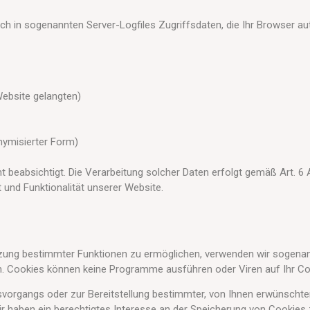
h in sogenannten Server-Logfiles Zugriffsdaten, die Ihr Browser aut
Website gelangten)
nymisierter Form)
t beabsichtigt. Die Verarbeitung solcher Daten erfolgt gemäß Art. 6 
 und Funktionalität unserer Website.
tzung bestimmter Funktionen zu ermöglichen, verwenden wir sogenann
den. Cookies können keine Programme ausführen oder Viren auf Ihr 
organgs oder zur Bereitstellung bestimmter, von Ihnen erwünschter 
ir haben ein berechtigtes Interesse an der Speicherung von Cookies 