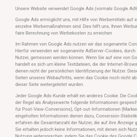
Unsere Website verwendet Google Ads (vormals Google AdW
Google Ads ermöglicht uns, mit Hilfe von Werbemitteln auf
einzelne Werbemaßnahmen sind. Dies hilft uns, Ihnen Werbung
faire Berechnung von Werbekosten zu erreichen.
Im Rahmen von Google Ads nutzen wir das sogenannte Conve
Hierfür verwenden wir sogenannte AdServer-Cookies, durch 
Nutzer, gemessen werden können. Wenn Sie auf eine von Goog
handelt es sich um kleine Textdateien, die der Internet-Bro
dienen nicht der persönlichen Identifizierung der Nutzer. 
Seiten unseres Webauftritts, wenn das Cookie noch nicht abg
dieser Seite weitergeleitet wurden.
Jeder Google Ads-Kunde erhält ein anderes Cookie. Die Coo
der Regel als Analysewerte folgende Informationen gespeiche
für Post-View-Conversions), Opt-out-Informationen (Markie
eingeholten Informationen dienen dazu, Conversion-Statisti
erfahren die Gesamtanzahl der Nutzer, die auf ihre Anzeige 
Sie erhalten jedoch keine Informationen, mit denen sich Nut
Nutzung widersprechen, indem Sie das Cookie des Google Conv