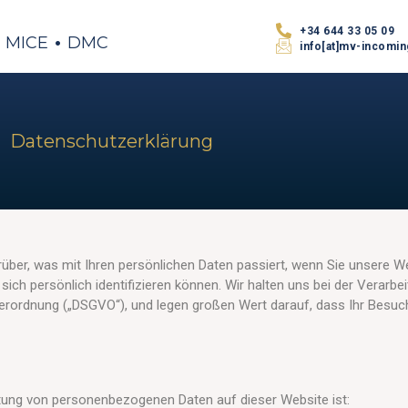
.
.
+34 644 33 05 09
MICE
DMC
info[at]mv-incomi
Datenschutzerklärung
rüber, was mit Ihren persönlichen Daten passiert, wenn Sie unsere 
ch persönlich identifizieren können. Wir halten uns bei der Verarbei
rordnung („DSGVO“), und legen großen Wert darauf, dass Ihr Besuch
itung von personenbezogenen Daten auf dieser Website ist: