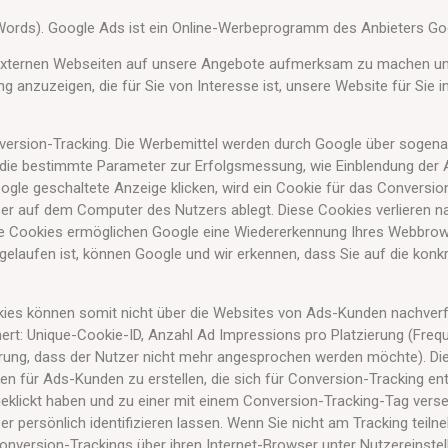
ords). Google Ads ist ein Online-Werbeprogramm des Anbieters Go
 externen Webseiten auf unsere Angebote aufmerksam zu machen und 
 anzuzeigen, die für Sie von Interesse ist, unsere Website für Sie i
rsion-Tracking. Die Werbemittel werden durch Google über sogenann
die bestimmte Parameter zur Erfolgsmessung, wie Einblendung der A
le geschaltete Anzeige klicken, wird ein Cookie für das Conversion
wser auf dem Computer des Nutzers ablegt. Diese Cookies verlieren na
Diese Cookies ermöglichen Google eine Wiedererkennung Ihres Webbr
elaufen ist, können Google und wir erkennen, dass Sie auf die konk
kies können somit nicht über die Websites von Ads-Kunden nachver
rt: Unique-Cookie-ID, Anzahl Ad Impressions pro Platzierung (Freque
rung, dass der Nutzer nicht mehr angesprochen werden möchte). Di
ken für Ads-Kunden zu erstellen, die sich für Conversion-Tracking e
geklickt haben und zu einer mit einem Conversion-Tracking-Tag verse
zer persönlich identifizieren lassen. Wenn Sie nicht am Tracking tei
ersion-Trackings über ihren Internet-Browser unter Nutzereinstellu